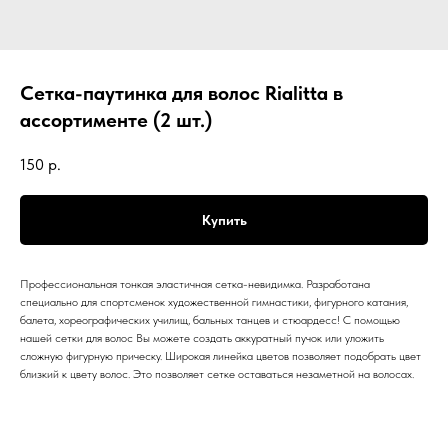
Сетка-паутинка для волос Rialitta в
ассортименте (2 шт.)
150
р.
Купить
Профессиональная тонкая эластичная сетка-невидимка. Разработана
специально для спортсменок художественной гимнастики, фигурного катания,
балета, хореографических училищ, бальных танцев и стюардесс! С помощью
нашей сетки для волос Вы можете создать аккуратный пучок или уложить
сложную фигурную прическу. Широкая линейка цветов позволяет подобрать цвет
близкий к цвету волос. Это позволяет сетке оставаться незаметной на волосах.