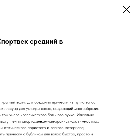
Спортвек средний в
- круглый валик для создания прически из пучка волос.
аксессуар для укладки волос, создающий многообразие
в том числе классического бального пучка. Идеально
 выступления спортсменкам-синхронисткам, гимнасткам,
синтетического пористого и легкого материала,
ь прическу с бубликом для волос быстро, просто и