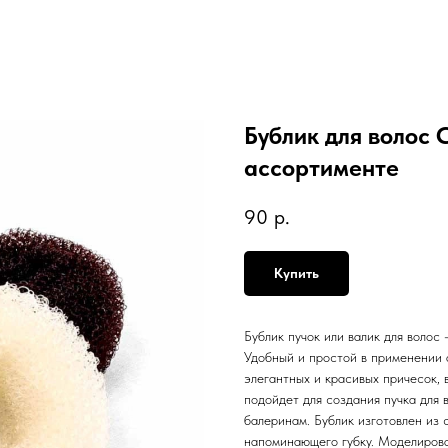
Бублик для волос 
ассортименте
90
р.
Купить
Бублик пучок или валик для волос 
Удобный и простой в применении 
элегантных и красивых причесок, 
подойдет для создания пучка для
балеринам. Бублик изготовлен из 
напоминающего губку. Моделироват