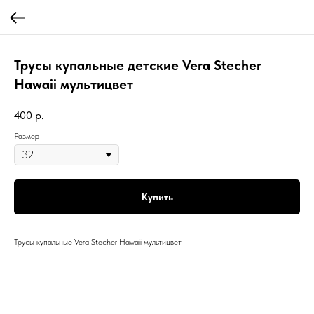
Трусы купальные детские Vera Stecher
Hawaii мультицвет
400
р.
Размер
Купить
Трусы купальные Vera Stecher Hawaii мультицвет