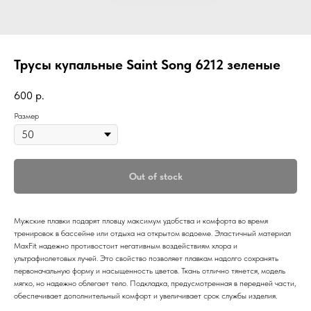
Трусы купальные Saint Song 6212 зеленые
600
р.
Размер
Out of stock
Мужские плавки подарят пловцу максимум удобства и комфорта во время
тренировок в бассейне или отдыха на открытом водоеме. Эластичный материал
MaxFit надежно противостоит негативным воздействиям хлора и
ультрафиолетовых лучей. Это свойство позволяет плавкам надолго сохранять
первоначальную форму и насыщенность цветов. Ткань отлично тянется, модель
мягко, но надежно облегает тело. Подкладка, предусмотренная в передней части,
обеспечивает дополнительный комфорт и увеличивает срок службы изделия.