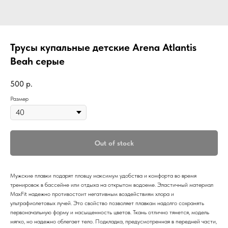
Трусы купальные детские Arena Atlantis
Beah серые
500
р.
Размер
Out of stock
Мужские плавки подарят пловцу максимум удобства и комфорта во время
тренировок в бассейне или отдыха на открытом водоеме. Эластичный материал
MaxFit надежно противостоит негативным воздействиям хлора и
ультрафиолетовых лучей. Это свойство позволяет плавкам надолго сохранять
первоначальную форму и насыщенность цветов. Ткань отлично тянется, модель
мягко, но надежно облегает тело. Подкладка, предусмотренная в передней части,