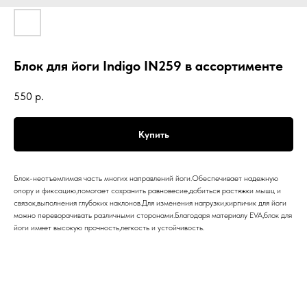
Блок для йоги Indigo IN259 в ассортименте
550
р.
Купить
Блок-неотъемлимая часть многих направлений йоги.Обеспечивает надежную
опору и фиксацию,помогает сохранить равновесие,добиться растяжки мышц и
связок,выполнения глубоких наклонов.Для изменения нагрузки,кирпичик для йоги
можно переворачивать различными сторонами.Благодаря материалу EVA,блок для
йоги имеет высокую прочность,легкость и устойчивость.