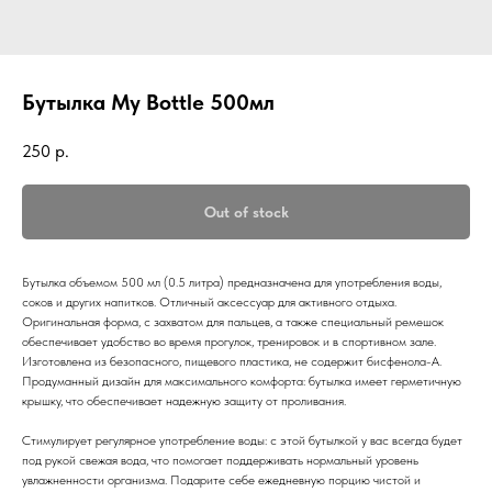
Бутылка My Bottle 500мл
250
р.
Out of stock
Бутылка объемом 500 мл (0.5 литра) предназначена для употребления воды,
соков и других напитков. Отличный аксессуар для активного отдыха.
Оригинальная форма, с захватом для пальцев, а также специальный ремешок
обеспечивает удобство во время прогулок, тренировок и в спортивном зале.
Изготовлена из безопасного, пищевого пластика, не содержит бисфенола-А.
Продуманный дизайн для максимального комфорта: бутылка имеет герметичную
крышку, что обеспечивает надежную защиту от проливания.
Стимулирует регулярное употребление воды: с этой бутылкой у вас всегда будет
под рукой свежая вода, что помогает поддерживать нормальный уровень
увлажненности организма. Подарите себе ежедневную порцию чистой и