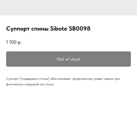
Суппорт спины Sibote SB0098
1 100
р.
Out of stock
Суппорт (поддержка спины) обеспечивает профилактику травм связок при
физических нагрузках на спину.