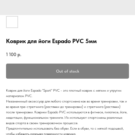
Коврик для йоги Espado PVC 5мм
1 100
р.
Out of stock
Коврик для йоги Espado "Sport" PVC - это плотный коврик с мягким и упругим
материалом PVC.
Незаменимый аксессуар для любого спортсмена как во время тренировки, так и
во время пре-стретчинга (растяжки до тренировки) и стретчинга (растяжки)
после тренировки. Коврики Espado PVC используются в фитнесе, пилатесе, йоге,
медитации, функциональном тренинге. Их используют спортсмены различных
видов спорта в своем тренировочном процессе.
Предпочтительно использовать без обуви. Если в обуви, то с мягкой подошвой,
чтобы избежать разрыва поверхности коврика.