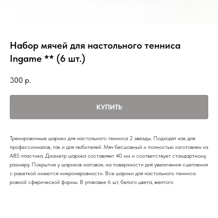
Набор мячей для настольного тенниса
Ingame ** (6 шт.)
300
р.
КУПИТЬ
Тренировочные шарики для настольного тенниса 2 звезды. Подходят как для
профессионалов, так и для любителей. Мяч бесшовный и полностью изготовлен из
ABS пластика. Диаметр шарика составляет 40 мм и соответствует стандартному
размеру. Покрытие у шариков матовое, на поверхности для увеличения сцепления
с ракеткой имеются микронеровности. Все шарики для настольного тенниса
ровной сферической формы. В упаковке 6 шт, белого цвета, желтого