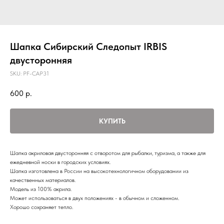
Шапка Сибирский Следопыт IRBIS
двусторонняя
SKU:
PF-CAP31
600
р.
КУПИТЬ
Шапка акриловая двусторонняя с отворотом для рыбалки, туризма, а также для
ежедневной носки в городских условиях.
Шапка изготовлена в России на высокотехнологичном оборудовании из
качественных материалов.
Модель из 100% акрила.
Может использоваться в двух положениях - в обычном и сложенном.
Хорошо сохраняет тепло.