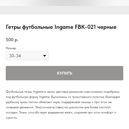
Гетры футбольные Ingame FBK-021 черные
500
р.
Размер
КУПИТЬ
Футбольные гетры Ingame в своих цветовых решениях максимально подобраны
под футбольную форму Ingame. Выполнены из трикотажного полотна, благодаря
удобному крою плотно облегают икры, поддерживая мышцы и при этом не
сковывая движений. Эластичная вставка на щиколотке для более плотной
посадки. Ткань способствует выведению влаги, сохраняя при этом комфорт и
сухость.