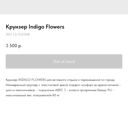
Круизер Indigo Flowers
SKU:
LS-P2206B
3 500
р.
Out of stock
Круизер INDIGO FLOWERS для активного отдыха и перемещения по городу.
Маневренный круизер с пластиковой декой подарит комфорт во время катания -
шасси алюминиевое, - подшипник ABEC 7, - колеса прозрачные белые, PU -
максимальный вес пользователя 80 кг