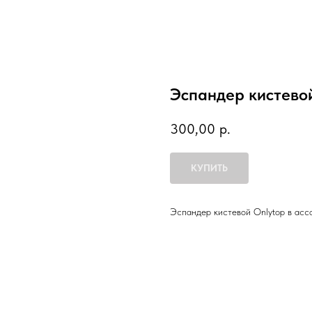
Эспандер кистевой
300,00
р.
КУПИТЬ
Эспандер кистевой Onlytop в асс