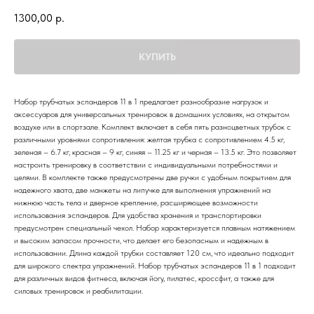
1300,00
р.
КУПИТЬ
Набор трубчатых эспандеров 11 в 1 предлагает разнообразие нагрузок и
аксессуаров для универсальных тренировок в домашних условиях, на открытом
воздухе или в спортзале. Комплект включает в себя пять разноцветных трубок с
различными уровнями сопротивления: желтая трубка с сопротивлением 4.5 кг,
зеленая – 6.7 кг, красная – 9 кг, синяя – 11.25 кг и черная – 13.5 кг. Это позволяет
настроить тренировку в соответствии с индивидуальными потребностями и
целями. В комплекте также предусмотрены две ручки с удобным покрытием для
надежного хвата, две манжеты на липучке для выполнения упражнений на
нижнюю часть тела и дверное крепление, расширяющее возможности
использования эспандеров. Для удобства хранения и транспортировки
предусмотрен специальный чехол. Набор характеризуется плавным натяжением
и высоким запасом прочности, что делает его безопасным и надежным в
использовании. Длина каждой трубки составляет 120 см, что идеально подходит
для широкого спектра упражнений. Набор трубчатых эспандеров 11 в 1 подходит
для различных видов фитнеса, включая йогу, пилатес, кроссфит, а также для
силовых тренировок и реабилитации.