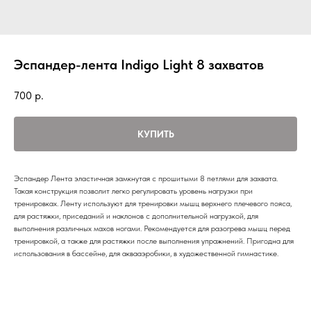
Эспандер-лента Indigo Light 8 захватов
700
р.
КУПИТЬ
Эспандер Лента эластичная замкнутая с прошитыми 8 петлями для захвата.
Такая конструкция позволит легко регулировать уровень нагрузки при
тренировках. Ленту используют для тренировки мышц верхнего плечевого пояса,
для растяжки, приседаний и наклонов с дополнительной нагрузкой, для
выполнения различных махов ногами. Рекомендуется для разогрева мышц перед
тренировкой, а также для растяжки после выполнения упражнений. Пригодна для
использования в бассейне, для аквааэробики, в художественной гимнастике.