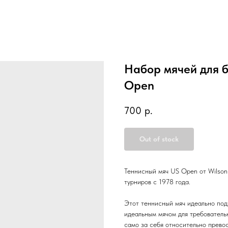
Набор мячей для б
Open
700
р.
Out of stock
Теннисный мяч US Open от Wilson
турниров с 1978 года.
Этот теннисный мяч идеально под
идеальным мячом для требовательн
само за себя относительно прево