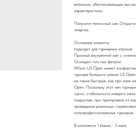
войлоком, обеспечивающим высоки
характеристики.
Получите теннисный мяч Открыто
энергии.
Основные моменты:
подходит для турнирных игроков.
Прочный внутренний мяч с отличн
Оснащен толстым фетром.
Wilson US Open имеют комфортный
турнире большого шлема US Open,
не такие быстрые, как при игре н
Open. Поскольку этот мяч турнирн
сукно, стабильность каждого мяча
покрытиях, при тренировках из к
проведения различных соревновани
полупрофессиональных турниров.
В комплекте 1 банка - 3 мяча