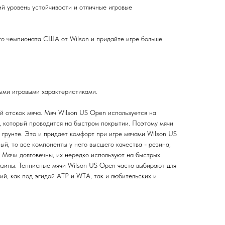
й уровень устойчивости и отличные игровые
го чемпионата США от Wilson и придайте игре больше
ыми игровыми характеристиками.
 отскок мяча. Мяч Wilson US Open используется на
 который проводится на быстром покрытии. Поэтому мячи
а грунте. Это и придает комфорт при игре мячами Wilson US
ый, то все компоненты у него высшего качества - резина,
. Мячи долговечны, их нередко используют на быстрых
орзины. Теннисные мячи Wilson US Open часто выбирают для
й, как под эгидой ATP и WTA, так и любительских и