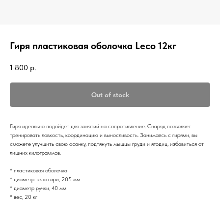
Гиря пластиковая оболочка Leco 12кг
1 800
р.
Out of stock
Гиря идеально подойдет для занятий на сопротивление. Снаряд позволяет
тренировать ловкость, координацию и выносливость. Занимаясь с гирями, вы
сможете улучшить свою осанку, подтянуть мышцы груди и ягодиц, избавиться от
лишних килограммов.
* пластиковая оболочка
* диаметр тела гири, 205 мм
* диаметр ручки, 40 мм
* вес, 20 кг