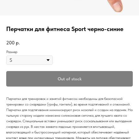
Перчатки для фитнеса Sport черно-синие
200
р.
Размер
Out of stock
Перчатки для тренировок и занятий фитнесом необходимы для безопасной
тренировки со снарядами (грифы, гантели), во время подтягиваний и отжиманий.
Перчатки для подтягивания минимизируют риск мозолей и ссадин на ладонях. На
тыльную сторону модели нанесена силиконовая сеточка, для лучшего хвата со
снарядом. Специальные вставки уменьшают риск соскальзывания или выпадения
снаряда из рук. В местах захвата ладонью применяется впитывающий,
влагоотводящий и быстросохнущий материал, который обеспечивает надёжный
контакт даже при интенсивных тренировках. Манжеты на липучке обеспечивают