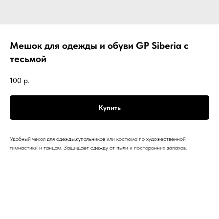
Мешок для одежды и обуви GP Siberia с
тесьмой
100
р.
Купить
Удобный чехол для одежды,купальников или костюма по художественной
гимнастики и танцам. Защищает одежду от пыли и посторонних запахов.