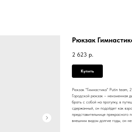
Рюкзак Гимнастика
2 623
р.
Купить
Рюкзак "Гимнастика" Putin team, 29
Городской рюкзак – неизменная д
брать с собой на прогулку, в путе
сдержанный, он подойдет как взро
представительнице прекрасного п
внешним видом долгие годы, он не