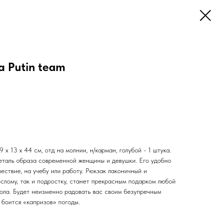
 Putin team
 x 13 x 44 см, отд на молнии, н/карман, голубой - 1 штука.
еталь образа современной женщины и девушки. Его удобно
шествие, на учебу или работу. Рюкзак лаконичный и
слому, так и подростку, станет прекрасным подарком любой
ола. Будет неизменно радовать вас своим безупречным
 боится «капризов» погоды.