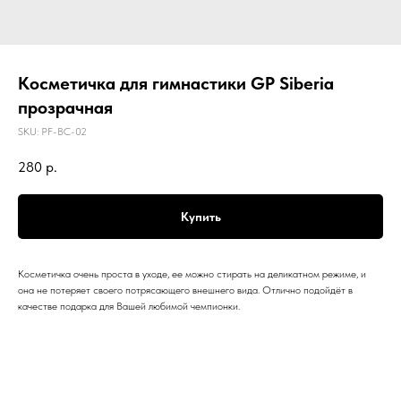
Косметичка для гимнастики GP Siberia
прозрачная
SKU:
PF-BC-02
280
р.
Купить
Косметичка очень проста в уходе, ее можно стирать на деликатном режиме, и
она не потеряет своего потрясающего внешнего вида. Отлично подойдёт в
качестве подарка для Вашей любимой чемпионки.