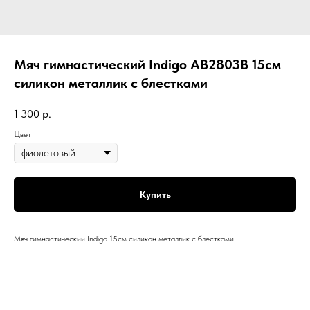
Мяч гимнастический Indigo AB2803B 15см
силикон металлик с блестками
1 300
р.
Цвет
Купить
Мяч гимнастический Indigo 15см силикон металлик с блестками