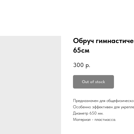
Обруч гимнастиче
65см
300
р.
Out of stock
Предназначен для общефизической
Особенно эффективен для укрепл
Диаметр 650 мм.
Материал - пластмасса.