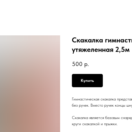
Скакалка гимнаст
утяжеленная 2,5м
500
р.
Купить
Гимнастическая скакалка предста
без ручек. Вместо ручек концы шн
Скакалка является базовым снаря
круги скакалкой и прыжки.