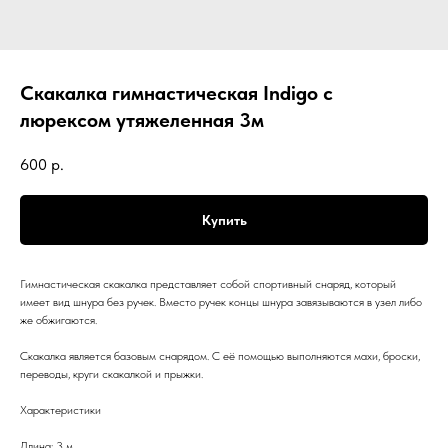
Скакалка гимнастическая Indigo с
люрексом утяжеленная 3м
600
р.
Купить
Гимнастическая скакалка представляет собой спортивный снаряд, который
имеет вид шнура без ручек. Вместо ручек концы шнура завязываются в узел либо
же обжигаются.
Скакалка является базовым снарядом. С её помощью выполняются махи, броски,
переводы, круги скакалкой и прыжки.
Характеристики
Длина: 3 м