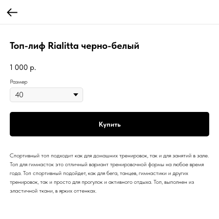
Топ-лиф Rialitta черно-белый
1 000
р.
Размер
Купить
Спортивный топ подходит как для домашних тренировок, так и для занятий в зале.
Топ для гимнасток это отличный вариант тренировочной формы на любое время
года. Топ спортивный подойдет, как для бега, танцев, гимнастики и других
тренировок, так и просто для прогулок и активного отдыха. Топ, выполнен из
эластичной ткани, в ярких оттенках.