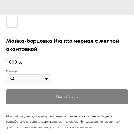
Майка-борцовка Rialitta черная с желтой
окантовкой
1 000
р.
Размер
Out of stock
Майка-борцовка для тренировок черная с зеленой окантовкой. Модель
разработана специально для девочек гимнасток. Использован качественный
трикотаж. Технология пошива,соответствует всем нормам.