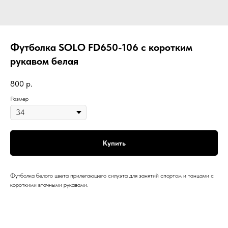
Футболка SOLO FD650-106 с коротким
рукавом белая
800
р.
Размер
Купить
Футболка белого цвета прилегающего силуэта для занятий спортом и танцами с
короткими втачными рукавами.