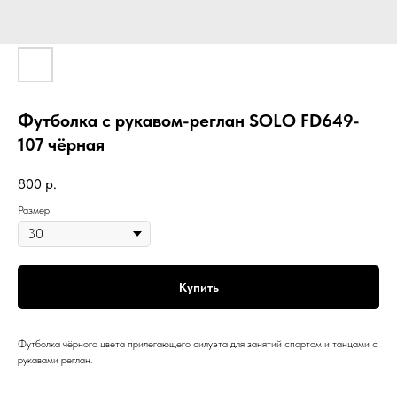
Футболка с рукавом-реглан SOLO FD649-
107 чёрная
800
р.
Размер
Купить
Футболка чёрного цвета прилегающего силуэта для занятий спортом и танцами с
рукавами реглан.