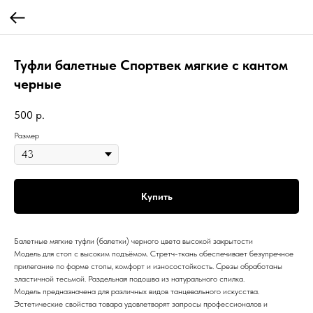
Туфли балетные Спортвек мягкие с кантом
черные
500
р.
Размер
Купить
Балетные мягкие туфли (балетки) черного цвета высокой закрытости
Модель для стоп с высоким подъёмом. Стретч-ткань обеспечивает безупречное
прилегание по форме стопы, комфорт и износостойкость. Срезы обработаны
эластичной тесьмой. Раздельная подошва из натурального спилка.
Модель предназначена для различных видов танцевального искусства.
Эстетические свойства товара удовлетворят запросы профессионалов и