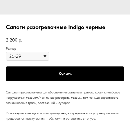
Сапоги разогревочные Indigo черные
2 200
р.
Размер
Купить
Сапожки предназначены для обеспечения активного притока крови к наиболее
нагружаемым мышцам. Чем лучше разогреты мышцы, тем меньше вероятность
возникновения травм, растяжений и судорог.
Используются перед началом тренировки, в перерывах в ходе тренировочного
процесса или выступления, чтобы ступни оставались в тонусе.