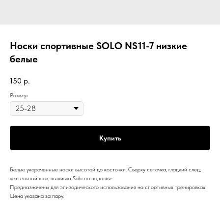
Носки спортивные SOLO NS11-7 низкие
белые
150
р.
Размер
Купить
Белые укороченные носки высотой до косточки. Сверху сеточка, гладкий след,
кеттельный шов, вышивка Solo на подошве.
Предназначены для эпизодического использования на спортивных тренировках.
Цена указана за пару.