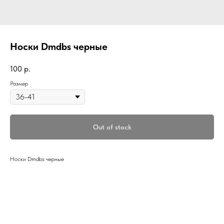
Носки Dmdbs черные
100
р.
Размер
Out of stock
Носки Dmdbs черные