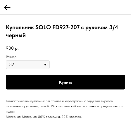
Купальник SOLO FD927-207 с рукавом 3/4
черный
900
р.
Размер
Купить
Гимнастический купальник для танцев и хореографии с округлым вырезом
горловины и рукавами длиной 3/4, классический выкат спинки и средним окатом
ножки.
Материал: Материал. 80% полиамид, 20% эластан.