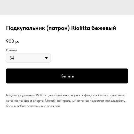
Подкупальник (патрон) Rialitta бежевый
900
р.
Размер
Купить
Боди-подкупальник Rialitta для гимнастики, хореографии, акробатики, фигурного
катания, танцев и спорта. Мягкий, нейтральный оттенок позволяет использовать
боди в любых сочетаниях с одеждой.