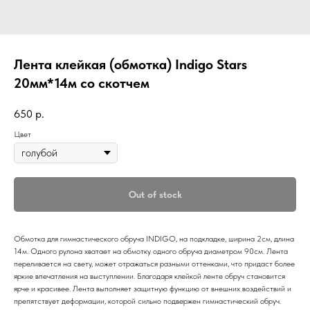
Лента клейкая (обмотка) Indigo Stars
20мм*14м со скотчем
650
р.
Цвет
Out of stock
Обмотка для гимнастического обруча INDIGO, на подкладке, ширина 2см, длина
14м. Одного рулона хватает на обмотку одного обруча диаметром 90см. Лента
переливается на свету, может отражаться разными оттенками, что придаст более
яркие впечатления на выступлении. Благодаря клейкой ленте обруч становится
ярче и красивее. Лента выполняет защитную функцию от внешних воздействий и
препятствует деформации, которой сильно подвержен гимнастический обруч.