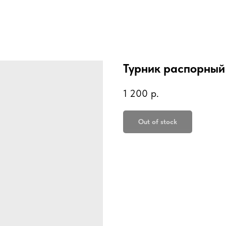
Турник распорный
1 200
р.
Out of stock