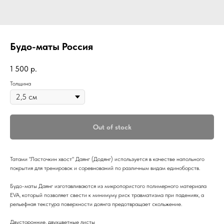
Будо-маты Россия
1 500
р.
Толщина
Out of stock
Татами "Ласточкин хвост" Даянг (Додянг) используется в качестве напольного
покрытия для тренировок и соревнований по различным видам единоборств.
Будо-маты Даянг изготавливаются из микропористого полимерного материала
EVA, который позволяет свести к минимуму риск травматизма при падениях, а
рельефная текстура поверхности доянга предотвращает скольжение.
Двусторонние, двухцветные листы