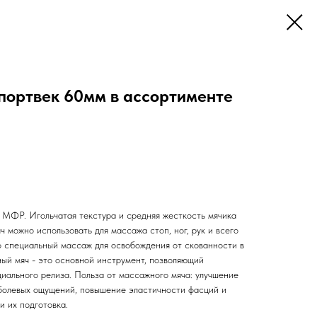
ортвек 60мм в ассортименте
МФР. Игольчатая текстура и средняя жесткость мячика
можно использовать для массажа стоп, ног, рук и всего
о специальный массаж для освобождения от скованности в
ый мяч - это основной инструмент, позволяющий
иального релиза. Польза от массажного мяча: улучшение
 болевых ощущений, повышение эластичности фасций и
 их подготовка.