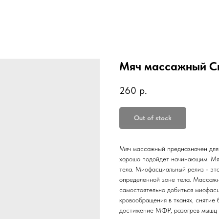
Мяч массажный Сп
260
р.
Out of stock
Мяч массажный предназначен для 
хорошо подойдет начинающим. Мяч 
тела. Миофасциальный релиз - эт
определенной зоне тела. Массажн
самостоятельно добиться миофасц
кровообращения в тканях, снятие
достижение МФР, разогрев мышц и