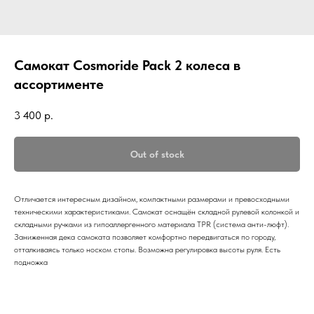
Самокат Cosmoride Pack 2 колеса в
ассортименте
3 400
р.
Out of stock
Отличается интересным дизайном, компактными размерами и превосходными
техническими характеристиками. Самокат оснащён складной рулевой колонкой и
складными ручками из гипоаллергенного материала TPR (система анти-люфт).
Заниженная дека самоката позволяет комфортно передвигаться по городу,
отталкиваясь только носком стопы. Возможна регулировка высоты руля. Есть
подножка