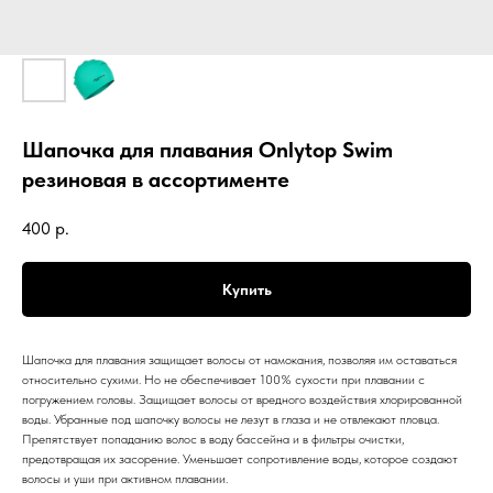
Шапочка для плавания Onlytop Swim
резиновая в ассортименте
400
р.
Купить
Шапочка для плавания защищает волосы от намокания, позволяя им оставаться
относительно сухими. Но не обеспечивает 100% сухости при плавании с
погружением головы. Защищает волосы от вредного воздействия хлорированной
воды. Убранные под шапочку волосы не лезут в глаза и не отвлекают пловца.
Препятствует попаданию волос в воду бассейна и в фильтры очистки,
предотвращая их засорение. Уменьшает сопротивление воды, которое создают
волосы и уши при активном плавании.