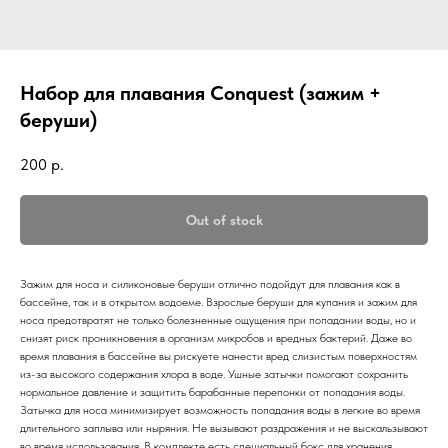
Набор для плавания Conquest (зажим +
беруши)
200
р.
Out of stock
Зажим для носа и силиконовые беруши отлично подойдут для плавания как в
бассейне, так и в открытом водоеме. Взрослые беруши для купания и зажим для
носа предотвратят не только болезненные ощущения при попадании воды, но и
снизят риск проникновения в организм микробов и вредных бактерий. Даже во
время плавания в бассейне вы рискуете нанести вред слизистым поверхностям
из-за высокого содержания хлора в воде. Ушные затычки помогают сохранить
нормальное давление и защитить барабанные перепонки от попадания воды.
Затычка для носа минимизирует возможность попадания воды в легкие во время
длительного заплыва или ныряния. Не вызывают раздражения и не выскальзывают
во время использования. В комплекте есть специальный бокс для хранения.