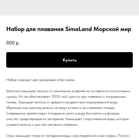
Набор для плавания SimaLand Морской мир
800
р.
Купить
Набор подходит для тренировки в бассейне.
Шапочка защищает волосы от намокания, позволяя им оставаться относительно
сухими. Но не обеспечивает 100%-ной сухости при плавании с погружением
головы. Защищает волосы от вредного воздействия хлорированной воды.
Убранные под шапочку волосы не лезут в глаза и не отвлекают пловца.
Снаряжение препятствует попаданию волос в воду бассейна и в фильтры
очистки, предотвращая их засорение. Уменьшает сопротивление воды, которое
создают волосы и уши при активном плавании.
Очки защищают глаза от попадания воды и растворённой в ней хлорки. Плотно