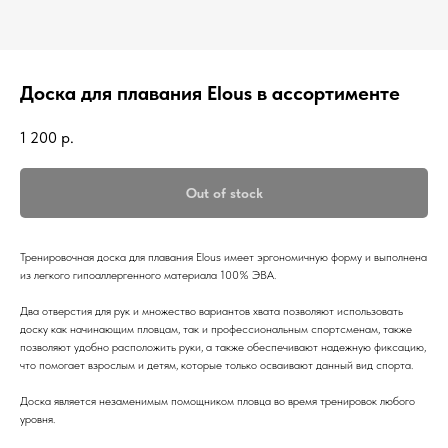
Доска для плавания Elous в ассортименте
1 200
р.
Out of stock
Тренировочная доска для плавания Elous имеет эргономичную форму и выполнена
из легкого гипоаллергенного материала 100% ЭВА.
Два отверстия для рук и множество вариантов хвата позволяют использовать
доску как начинающим пловцам, так и профессиональным спортсменам, также
позволяют удобно расположить руки, а также обеспечивают надежную фиксацию,
что помогает взрослым и детям, которые только осваивают данный вид спорта.
Доска является незаменимым помощником пловца во время тренировок любого
уровня.