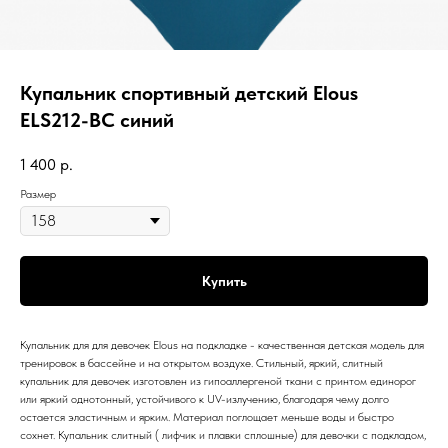
Купальник спортивный детский Elous
ELS212-BC синий
1 400
р.
Размер
Купить
Купальник для для девочек Elous на подкладке - качественная детская модель для
тренировок в бассейне и на открытом воздухе. Стильный, яркий, слитный
купальник для девочек изготовлен из гипоаллергеной ткани с принтом единорог
или яркий однотонный, устойчивого к UV-излучению, благодаря чему долго
остается эластичным и ярким. Материал поглощает меньше воды и быстро
сохнет. Купальник слитный ( лифчик и плавки сплошные) для девочки с подкладом,