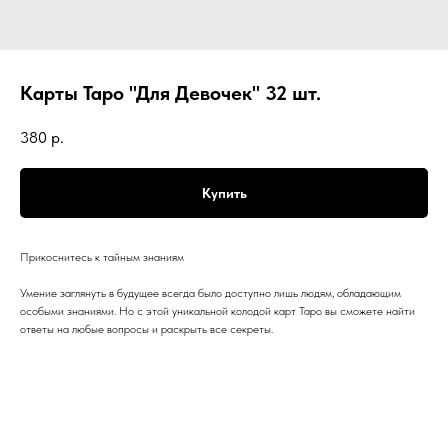
Карты Таро "Для Девочек" 32 шт.
380
р.
Купить
Прикоснитесь к тайным знаниям
Умение заглянуть в будущее всегда было доступно лишь людям, обладающим
особыми знаниями. Но с этой уникальной колодой карт Таро вы сможете найти
ответы на любые вопросы и раскрыть все секреты.