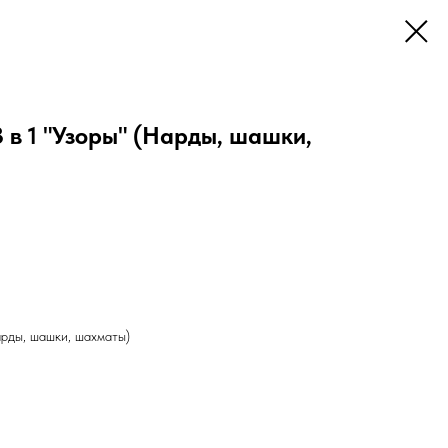
 в 1 "Узоры" (Нарды, шашки,
арды, шашки, шахматы)