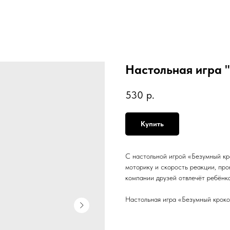
Настольная игра 
530
р.
Купить
С настольной игрой «Безумный кр
моторику и скорость реакции, пр
компании друзей отвлечёт ребёнка
Настольная игра «Безумный кроко