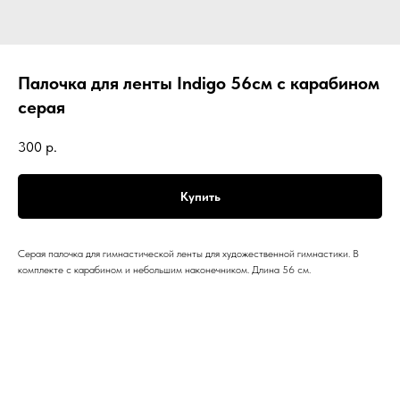
Палочка для ленты Indigo 56см с карабином
серая
300
р.
Купить
Серая палочка для гимнастической ленты для художественной гимнастики. В
комплекте с карабином и небольшим наконечником. Длина 56 см.